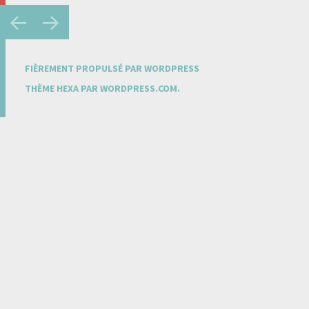
Navigation
←
→
des
articles
FIÈREMENT PROPULSÉ PAR WORDPRESS
THÈME HEXA PAR
WORDPRESS.COM
.