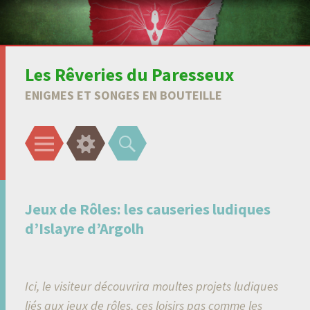
Les Rêveries du Paresseux
ENIGMES ET SONGES EN BOUTEILLE
Menu
Gadgets
Recherche
Jeux de Rôles: les causeries ludiques
d’Islayre d’Argolh
Ici, le visiteur découvrira moultes projets ludiques
liés aux jeux de rôles, ces loisirs pas comme les