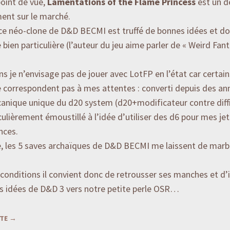
oint de vue,
Lamentations of the Flame Princess
est un d
ent sur le marché.
 ce néo-clone de D&D BECMI est truffé de bonnes idées et d
bien particulière (l’auteur du jeu aime parler de « Weird Fant
 je n’envisage pas de jouer avec LotFP en l’état car certai
 correspondent pas à mes attentes : converti depuis des ann
anique unique du d20 system (d20+modificateur contre diffic
culièrement émoustillé à l’idée d’utiliser des d6 pour mes je
ces.
 les 5 saves archaïques de D&D BECMI me laissent de marb
conditions il convient donc de retrousser ses manches et d’
s idées de D&D 3 vers notre petite perle OSR…
ITE
→