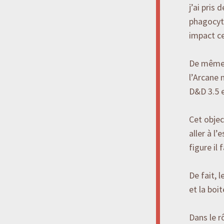
j’ai pris
phagocyte
impact cer
De même j
l’Arcane 
D&D 3.5 
Cet objec
aller à l
figure il 
De fait, 
et la boi
Dans le r