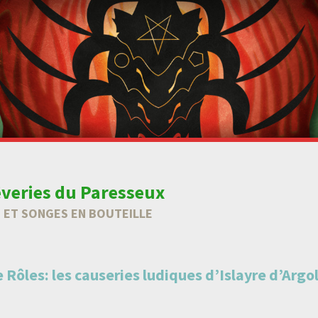
êveries du Paresseux
 ET SONGES EN BOUTEILLE
 Rôles: les causeries ludiques d’Islayre d’Argo