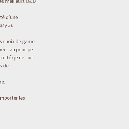
es meilleurs D&D
oté d’une
asy »).
ns choix de game
ées au principe
ulté) je ne suis
ts de
re.
importer les