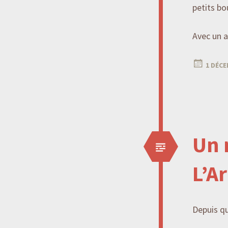
petits b
Avec un a
1 DÉCE
Un 
L’A
Depuis qu