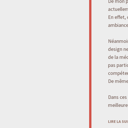
De mon p
actuellem
En effet,
ambiance 
Néanmoins
design ne
de la méc
pas parti
compéten
De même,
Dans ces 
meilleure
LIRE LA SU