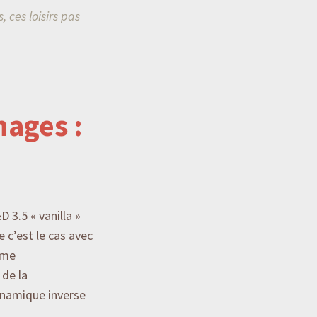
, ces loisirs pas
nages :
 3.5 « vanilla »
 c’est le cas avec
ême
 de la
ynamique inverse