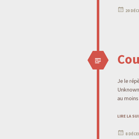
20 DÉC
Cou
Je le rép
Unknown (
au moins 
LIRE LA SU
8 DÉCE