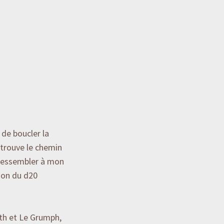
 de boucler la
retrouve le chemin
p ressembler à mon
ion du d20
th et Le Grumph,