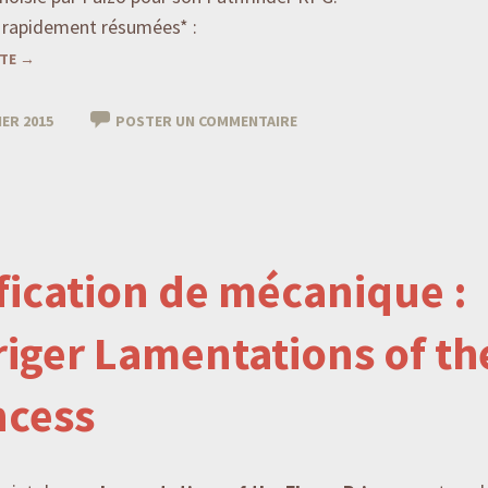
, rapidement résumées* :
ITE
→
IER 2015
POSTER UN COMMENTAIRE
fication de mécanique :
riger Lamentations of t
ncess