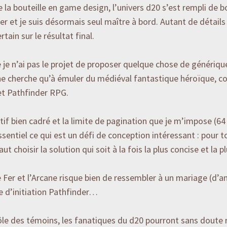
 de la bouteille en game design, l’univers d20 s’est rempli de 
r et je suis désormais seul maître à bord. Autant de détails 
tain sur le résultat final.
e n’ai pas le projet de proposer quelque chose de générique 
ne cherche qu’à émuler du médiéval fantastique héroïque, c
et Pathfinder RPG.
tif bien cadré et la limite de pagination que je m’impose (64
’essentiel ce qui est un défi de conception intéressant : pour t
faut choisir la solution qui soit à la fois la plus concise et la p
le Fer et l’Arcane risque bien de ressembler à un mariage (d’a
te d’initiation Pathfinder…
ôle des témoins, les fanatiques du d20 pourront sans doute 