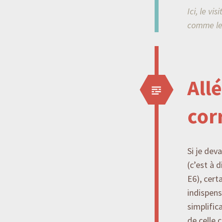
Ici, le vi
comme le
All
cor
Si je dev
(c’est à 
E6), cert
indispens
simplific
de celle 