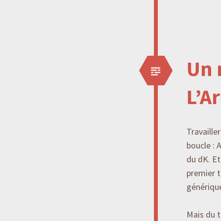
Un 
L’A
Travaille
boucle : 
du dK. Et
premier t
génériqu
Mais du 