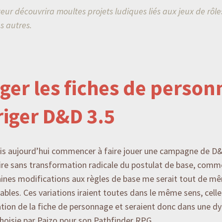
siteur découvrira moultes projets ludiques liés aux jeux de rôles
s autres.
éger les fiches de person
riger D&D 3.5
ais aujourd’hui commencer à faire jouer une campagne de D&D
dire sans transformation radicale du postulat de base, comme
aines modifications aux règles de base me serait tout de m
ables. Ces variations iraient toutes dans le même sens, celle
ation de la fiche de personnage et seraient donc dans une d
choisie par Paizo pour son Pathfinder RPG.