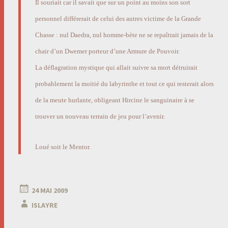
Il souriait car il savait que sur un point au moins son sort
personnel différerait de celui des autres victime de la Grande
Chasse : nul Daedra, nul homme-bète ne se repaîtrait jamais de la
chair d’un Dwemer porteur d’une Armure de Pouvoir.
La déflagration mystique qui allait suivre sa mort détruirait
probablement la moitié du labyrinthe et tout ce qui resterait alors
de la meute hurlante, obligeant Hircine le sanguinaire à se
trouver un nouveau terrain de jeu pour l’avenir.
Loué soit le Mentor.
24 MAI 2009
ISLAYRE