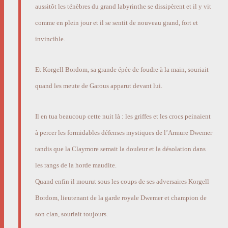
aussitôt les ténèbres du grand labyrinthe se dissipèrent et il y vit
comme en plein jour et il se sentit de nouveau grand, fort et
invincible.
Et Korgell Bordom, sa grande épée de foudre à la main, souriait
quand les meute de Garous apparut devant lui.
Il en tua beaucoup cette nuit là : les griffes et les crocs peinaient
à percer les formidables défenses mystiques de l’Armure Dwemer
tandis que la Claymore semait la douleur et la désolation dans
les rangs de la horde maudite.
Quand enfin il mourut sous les coups de ses adversaires Korgell
Bordom, lieutenant de la garde royale Dwemer et champion de
son clan, souriait toujours.