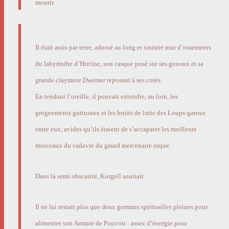
mourir.
Il était assis par terre, adossé au long et sinistre mur d’ossements
du labyrinthe d’Hircine, son casque posé sur ses genoux et sa
grande claymore Dwemer reposant à ses cotés.
En tendant l’oreille, il pouvait entendre, au loin, les
grognements gutturaux et les bruits de lutte des Loups-garous
entre eux, avides qu’ils étaient de s’accaparer les meilleurs
morceaux du cadavre du grand mercenaire orque.
Dans la semi obscurité, Korgell souriait.
Il ne lui restait plus que deux gemmes spirituelles pleines pour
alimenter son Armure de Pouvoir : assez d’énergie pour