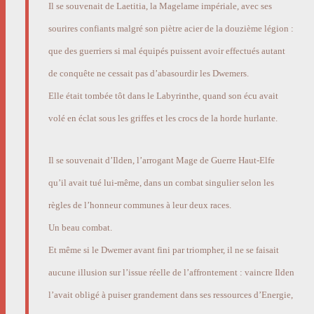
Il se souvenait de Laetitia, la Magelame impériale, avec ses
sourires confiants malgré son piètre acier de la douzième légion :
que des guerriers si mal équipés puissent avoir effectués autant
de conquête ne cessait pas d’abasourdir les Dwemers.
Elle était tombée tôt dans le Labyrinthe, quand son écu avait
volé en éclat sous les griffes et les crocs de la horde hurlante.
Il se souvenait d’Ilden, l’arrogant Mage de Guerre Haut-Elfe
qu’il avait tué lui-même, dans un combat singulier selon les
règles de l’honneur communes à leur deux races.
Un beau combat.
Et même si le Dwemer avant fini par triompher, il ne se faisait
aucune illusion sur l’issue réelle de l’affrontement : vaincre Ilden
l’avait obligé à puiser grandement dans ses ressources d’Energie,