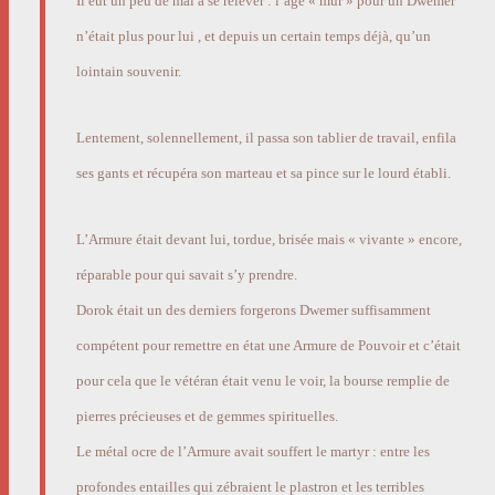
Il eut un peu de mal à se relever : l’âge « mûr » pour un Dwemer
n’était plus pour lui , et depuis un certain temps déjà, qu’un
lointain souvenir.
Lentement, solennellement, il passa son tablier de travail, enfila
ses gants et récupéra son marteau et sa pince sur le lourd établi.
L’Armure était devant lui, tordue, brisée mais « vivante » encore,
réparable pour qui savait s’y prendre.
Dorok était un des derniers forgerons Dwemer suffisamment
compétent pour remettre en état une Armure de Pouvoir et c’était
pour cela que le vétéran était venu le voir, la bourse remplie de
pierres précieuses et de gemmes spirituelles.
Le métal ocre de l’Armure avait souffert le martyr : entre les
profondes entailles qui zébraient le plastron et les terribles