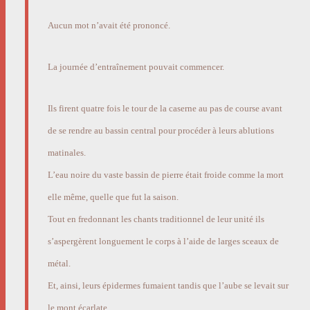
Aucun mot n’avait été prononcé.
La journée d’entraînement pouvait commencer.
Ils firent quatre fois le tour de la caserne au pas de course avant
de se rendre au bassin central pour procéder à leurs ablutions
matinales.
L’eau noire du vaste bassin de pierre était froide comme la mort
elle même, quelle que fut la saison.
Tout en fredonnant les chants traditionnel de leur unité ils
s’aspergèrent longuement le corps à l’aide de larges sceaux de
métal.
Et, ainsi, leurs épidermes fumaient tandis que l’aube se levait sur
le mont écarlate.