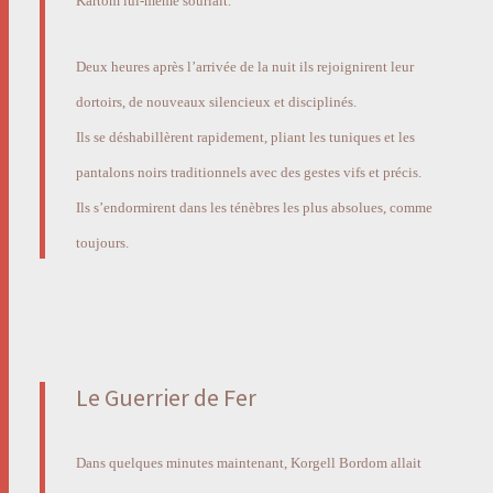
Kartom lui-même souriait.
Deux heures après l’arrivée de la nuit ils rejoignirent leur
dortoirs, de nouveaux silencieux et disciplinés.
Ils se déshabillèrent rapidement, pliant les tuniques et les
pantalons noirs traditionnels avec des gestes vifs et précis.
Ils s’endormirent dans les ténèbres les plus absolues, comme
toujours.
Le Guerrier de Fer
Dans quelques minutes maintenant, Korgell Bordom allait